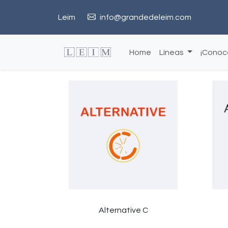
Leim
info@grandedeleim.com
Home
Líneas
¡Conoce
es
Alternative C