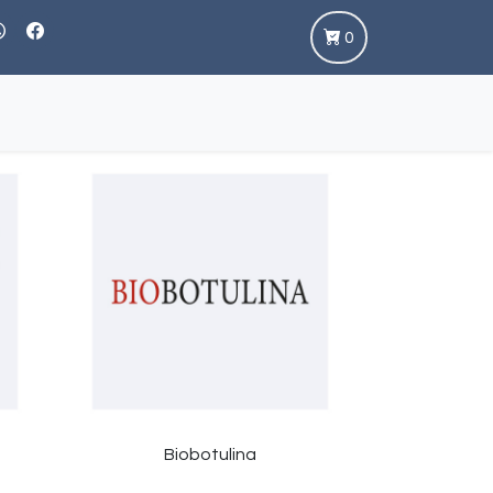
0
Biobotulina
Bi