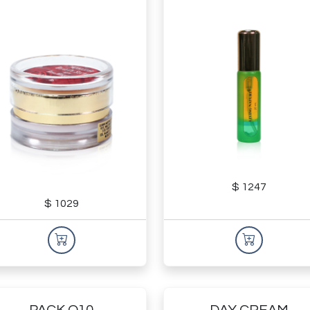
$ 1247
$ 1029
PACK Q10
DAY CREAM